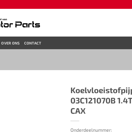
OVER ONS
CONTACT
Koelvloeistofpij
03C121070B 1.4T
CAX​
Onderdeelnummer: