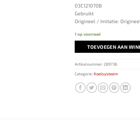
03C121070B
Gebruikt
Origineel / Imitatie: Originee
1 op voorraad
TOEVOEGEN AAN WI
Artikelnummer:
289736
Categorie:
Koelsysteem