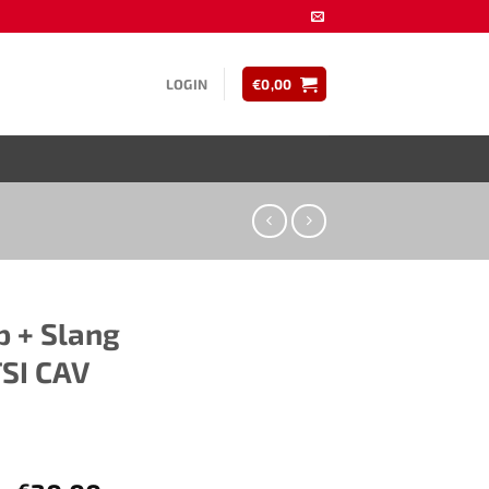
LOGIN
€
0,00
p + Slang
SI CAV