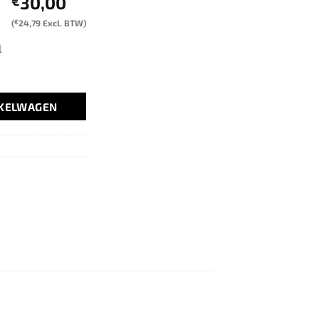
30,00
€
(
€
24,79
Excl. BTW)
l
NKELWAGEN