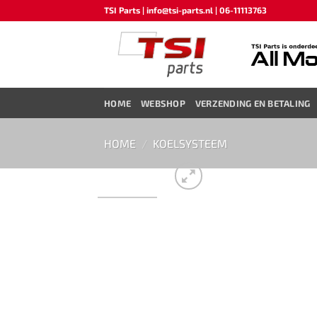
Ga
TSI Parts | info@tsi-parts.nl | 06-11113763
naar
inhoud
HOME
WEBSHOP
VERZENDING EN BETALING
HOME
/
KOELSYSTEEM