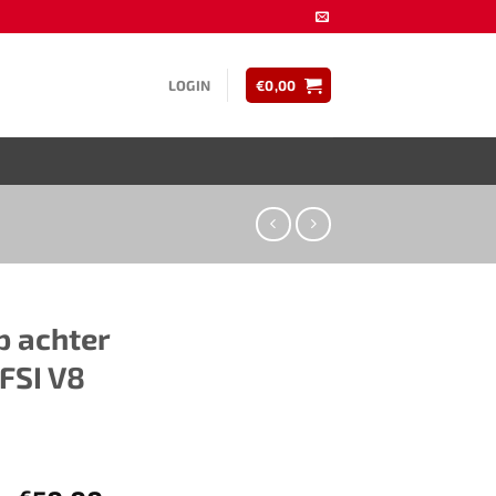
LOGIN
€
0,00
p achter
FSI V8