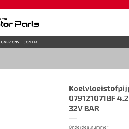
OVER ONS
CONTACT
Koelvloeistofpij
079121071BF 4.2
32V BAR
Onderdeelnummer: