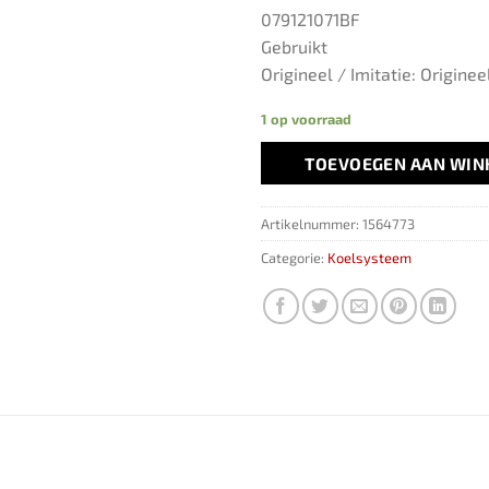
079121071BF
Gebruikt
Origineel / Imitatie: Originee
1 op voorraad
TOEVOEGEN AAN WI
Artikelnummer:
1564773
Categorie:
Koelsysteem