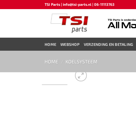
Ga
TSI Parts | info@tsi-parts.nl | 06-11113763
naar
inhoud
HOME
WEBSHOP
VERZENDING EN BETALING
HOME
/
KOELSYSTEEM