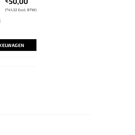
50,00
€
(
€
41,32
Excl. BTW)
l
NKELWAGEN