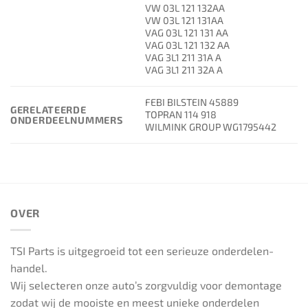
VW 03L 121 132AA
VW 03L 121 131AA
VAG 03L 121 131 AA
VAG 03L 121 132 AA
VAG 3L1 211 31A A
VAG 3L1 211 32A A
FEBI BILSTEIN 45889
GERELATEERDE
TOPRAN 114 918
ONDERDEELNUMMERS
WILMINK GROUP WG1795442
OVER
TSI Parts is uitgegroeid tot een serieuze onderdelen-
handel.
Wij selecteren onze auto’s zorgvuldig voor demontage
zodat wij de mooiste en meest unieke onderdelen