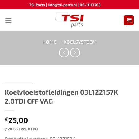
Ga
TSI Parts | info@tsi-parts.nl | 06-11113763
naar
inhoud
HOME
/
KOELSYSTEEM
Koelvloeistofleidingen ​​03L122157K
2.0TDI CFF VAG
25,00
€
(
€
20,66
Excl. BTW)
Onderdeelnummer: 03L122157K