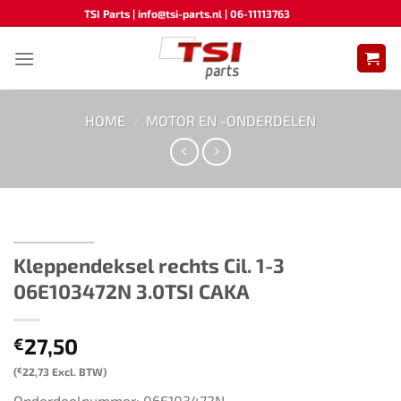
Ga
TSI Parts | info@tsi-parts.nl | 06-11113763
naar
inhoud
HOME
/
MOTOR EN -ONDERDELEN
Kleppendeksel rechts Cil. 1-3 ​​
06E103472N​ ​​​3.0TSI CAKA
27,50
€
(
€
22,73
Excl. BTW)
Onderdeelnummer: 06E103472N