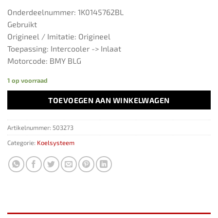
Onderdeelnummer: 1K0145762BL
Gebruikt
Origineel / Imitatie: Origineel
Toepassing: Intercooler -> Inlaat
Motorcode: BMY BLG
1 op voorraad
TOEVOEGEN AAN WINKELWAGEN
Artikelnummer:
503273
Categorie:
Koelsysteem