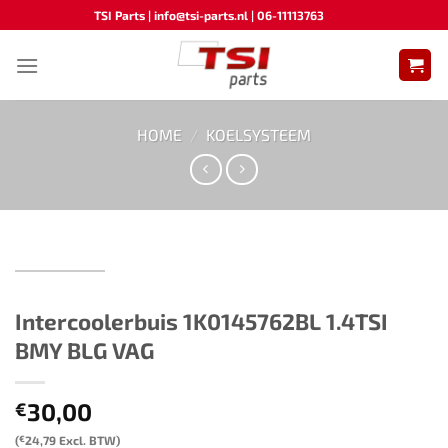
Ga
TSI Parts | info@tsi-parts.nl | 06-11113763
naar
inhoud
HOME
/
KOELSYSTEEM
Intercoolerbuis ​​1K0145762BL​ 1.4TSI
BMY BLG VAG
30,00
€
(
€
24,79
Excl. BTW)