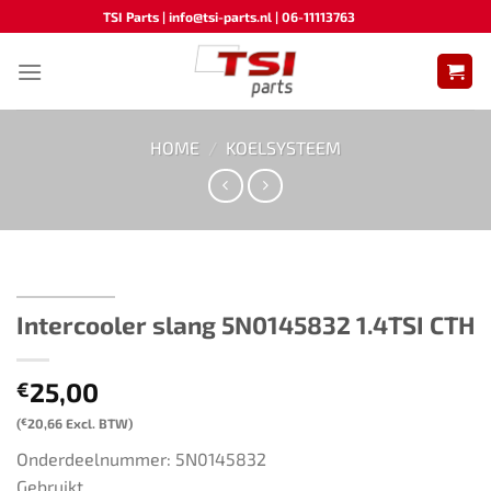
Ga
TSI Parts | info@tsi-parts.nl | 06-11113763
naar
inhoud
HOME
/
KOELSYSTEEM
Intercooler slang ​​5N0145832​ ​​​1.4TSI CTH
25,00
€
(
€
20,66
Excl. BTW)
Onderdeelnummer: 5N0145832
Gebruikt