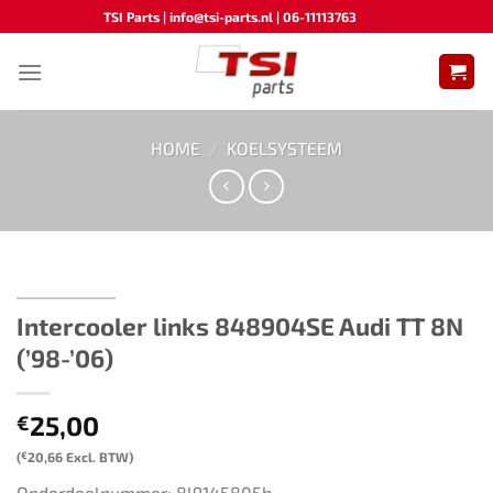
Ga
TSI Parts | info@tsi-parts.nl | 06-11113763
naar
inhoud
HOME
/
KOELSYSTEEM
Intercooler links ​​848904SE​ ​​Audi TT 8N
(’98-’06)​
25,00
€
(
€
20,66
Excl. BTW)
Onderdeelnummer: 8l9145805h