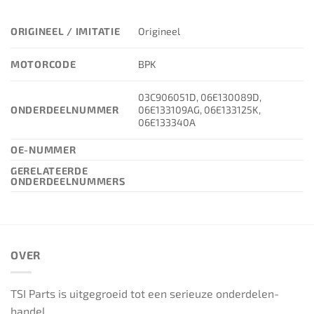
ORIGINEEL / IMITATIE
Origineel
MOTORCODE
BPK
03C906051D, 06E130089D,
ONDERDEELNUMMER
06E133109AG, 06E133125K,
06E133340A
OE-NUMMER
GERELATEERDE
ONDERDEELNUMMERS
OVER
TSI Parts is uitgegroeid tot een serieuze onderdelen-
handel.