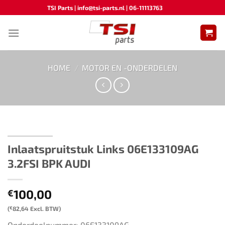
Ga
TSI Parts | info@tsi-parts.nl | 06-11113763
naar
inhoud
HOME
/
MOTOR EN -ONDERDELEN
Inlaatspruitstuk Links 06E133109AG
3.2FSI BPK AUDI
100,00
€
(
€
82,64
Excl. BTW)
Onderdeelnummer: 06E133109AG