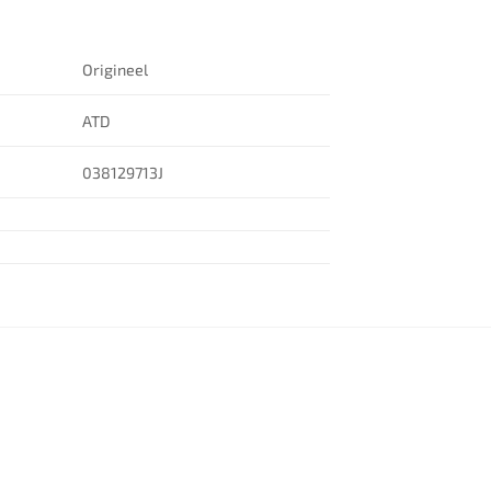
Origineel
ATD
038129713J