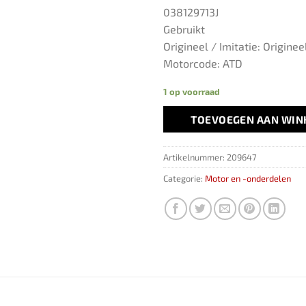
038129713J
Gebruikt
Origineel / Imitatie: Originee
Motorcode: ATD
1 op voorraad
TOEVOEGEN AAN WI
Artikelnummer:
209647
Categorie:
Motor en -onderdelen