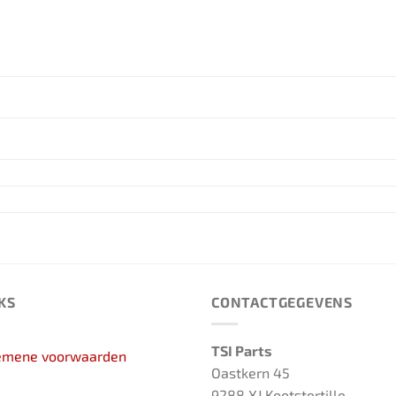
KS
CONTACTGEGEVENS
TSI Parts
emene voorwaarden
Oastkern 45
9288 XJ Kootstertille