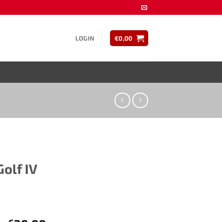
LOGIN
€
0,00
​
Golf IV