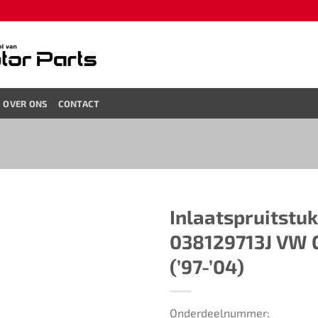
OVER ONS
CONTACT
Inlaatspruitstuk ​
038129713J​ ​​VW 
(’97-’04)​
Onderdeelnummer: