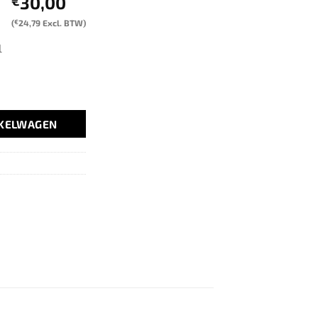
30,00
€
(
€
24,79
Excl. BTW)
l
NKELWAGEN