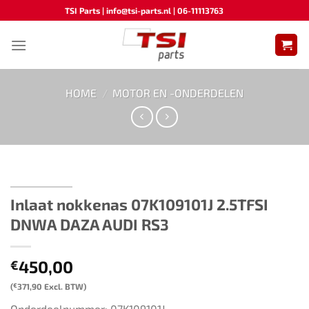
Ga
TSI Parts | info@tsi-parts.nl | 06-11113763
naar
inhoud
HOME
/
MOTOR EN -ONDERDELEN
Inlaat nokkenas ​​07K109101J 2.5TFSI
DNWA DAZA AUDI RS3
450,00
€
(
€
371,90
Excl. BTW)
Onderdeelnummer: 07K109101J