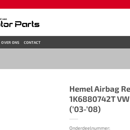
OVER ONS
CONTACT
Hemel Airbag R
1K6880742T​ ​​VW
(’03-’08)​
Onderdeelnummer: