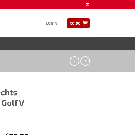
LOGIN
€
0,00
echts
 Golf V