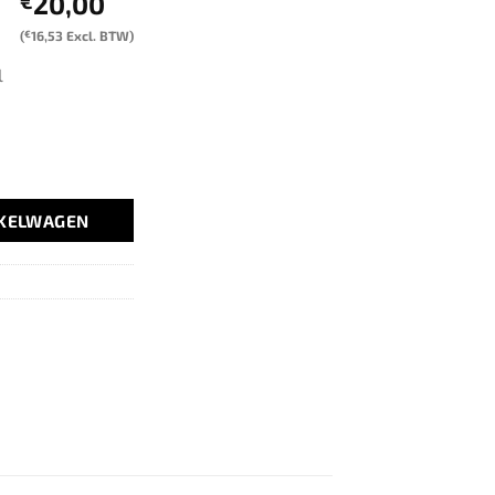
20,00
€
(
€
16,53
Excl. BTW)
l
NKELWAGEN