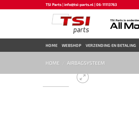
Ga
TSI Parts | info@tsi-parts.nl | 06-11113763
naar
inhoud
HOME
WEBSHOP
VERZENDING EN BETALING
HOME
/
AIRBAGSYSTEEM