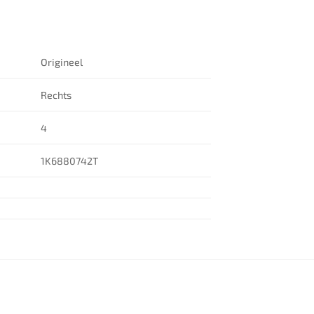
Origineel
Rechts
4
1K6880742T