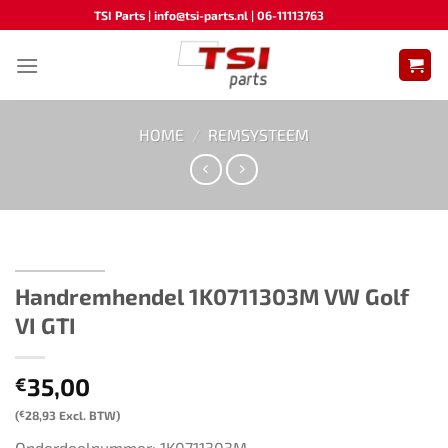
Ga
TSI Parts | info@tsi-parts.nl | 06-11113763
naar
inhoud
HOME
/
REMSYSTEEM
Handremhendel ​​1K0711303M​ VW Golf
VI GTI​​​
35,00
€
(
€
28,93
Excl. BTW)
Onderdeelnummer: 1K0711303M