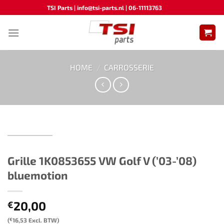
Ga
TSI Parts | info@tsi-parts.nl | 06-11113763
naar
inhoud
HOME
/
CARROSSERIE
Grille ​​1K0853655​ ​​VW Golf V (’03-’08)​
bluemotion
20,00
€
(
€
16,53
Excl. BTW)