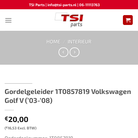
Ga
TSI Parts | info@tsi-parts.nl | 06-11113763
naar
inhoud
HOME
/
INTERIEUR
Gordelgeleider ​​1T0857819​ ​​Volkswagen
Golf V (’03-’08)​
20,00
€
(
€
16,53
Excl. BTW)
Onderdeelnummer: 1T0857819