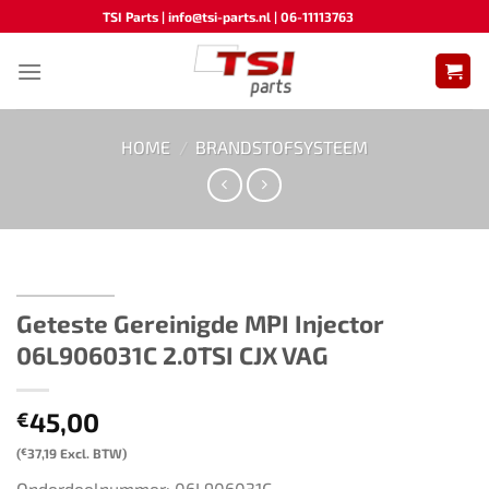
Ga
TSI Parts | info@tsi-parts.nl | 06-11113763
naar
inhoud
HOME
/
BRANDSTOFSYSTEEM
Geteste Gereinigde MPI Injector
06L906031C 2.0TSI CJX VAG
45,00
€
(
€
37,19
Excl. BTW)
Onderdeelnummer: 06L906031C