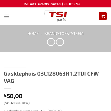
Ga
TSI Parts | info@tsi-parts.nl | 06-11113763
naar
inhoud
HOME
/
BRANDSTOFSYSTEEM
Gasklephuis ​​03L128063R 1.2TDI CFW
VAG​ ​​​
50,00
€
(
€
41,32
Excl. BTW)
Onderdeelnummer: 03L128063R