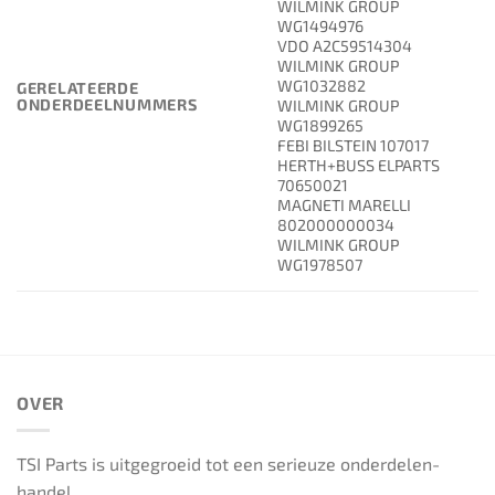
WILMINK GROUP
WG1494976
VDO A2C59514304
WILMINK GROUP
WG1032882
GERELATEERDE
ONDERDEELNUMMERS
WILMINK GROUP
WG1899265
FEBI BILSTEIN 107017
HERTH+BUSS ELPARTS
70650021
MAGNETI MARELLI
802000000034
WILMINK GROUP
WG1978507
OVER
TSI Parts is uitgegroeid tot een serieuze onderdelen-
handel.