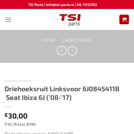
Ga
TSI Parts | info@tsi-parts.nl | 06-11113763
naar
inhoud
HOME
/
CARROSSERIE
Driehoeksruit Linksvoor 6J0845411B​
Seat Ibiza 6J (’08-’17)
30,00
€
(
€
24,79
Excl. BTW)
Onderdeelnummer: 6J0845411B