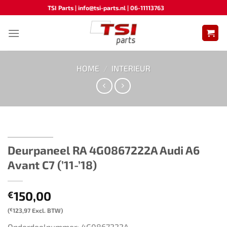
Ga
TSI Parts | info@tsi-parts.nl | 06-11113763
naar
inhoud
HOME
/
INTERIEUR
Deurpaneel RA 4G0867222A Audi A6
Avant C7 (’11-’18)
150,00
€
(
€
123,97
Excl. BTW)
Onderdeelnummer: 4G0867222A