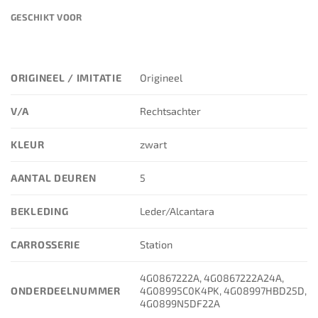
GESCHIKT VOOR
ORIGINEEL / IMITATIE
Origineel
V/A
Rechtsachter
KLEUR
zwart
AANTAL DEUREN
5
BEKLEDING
Leder/Alcantara
CARROSSERIE
Station
4G0867222A, 4G0867222A24A,
ONDERDEELNUMMER
4G08995C0K4PK, 4G08997HBD25D,
4G0899N5DF22A