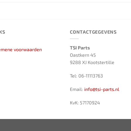
KS
CONTACTGEGEVENS
TSI Parts
emene voorwaarden
Oastkern 45
9288 XJ Kootstertille
Tel: 06-11113763
Email:
info@tsi-parts.nl
KvK: 57170924