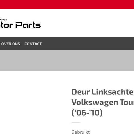
OVER ONS
CONTACT
Deur Linksachter ​​​
Volkswagen Tour
(’06-’10)​
Gebruikt