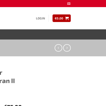
LOGIN
€
0,00
 ​​
an II