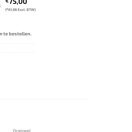
75,00
€
l
(
€
61,98
Excl. BTW)
 te bestellen.
Origineel