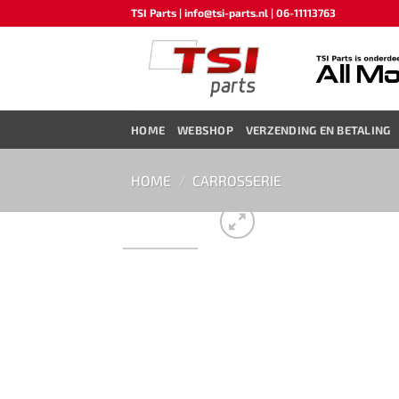
Ga
TSI Parts | info@tsi-parts.nl | 06-11113763
naar
inhoud
HOME
WEBSHOP
VERZENDING EN BETALING
HOME
/
CARROSSERIE