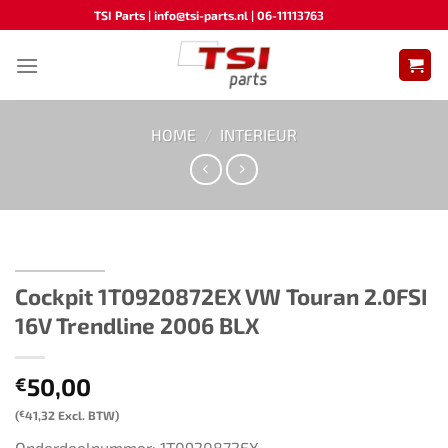
Ga
TSI Parts | info@tsi-parts.nl | 06-11113763
naar
inhoud
HOME
/
INTERIEUR
Cockpit 1T0920872EX VW Touran 2.0FSI
16V Trendline 2006 BLX
50,00
€
(
€
41,32
Excl. BTW)
Onderdeelnummer: 1T0920872EX