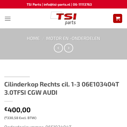
Ga
TSI Parts | info@tsi-parts.nl | 06-11113763
naar
inhoud
HOME
/
MOTOR EN -ONDERDELEN
Cilinderkop Rechts cil. 1-3 06E103404T
3.0TFSI CGW AUDI
400,00
€
(
€
330,58
Excl. BTW)
Onderdeelnummer: 06E103404T