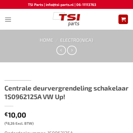
Ga
TSI Parts | info@tsi-parts.nl | 06-11113763
naar
inhoud
HOME
/
ELECTRO(NICA)
Centrale deurvergrendeling schakelaar
1S0962125A VW Up!
10,00
€
(
€
8,26
Excl. BTW)
Onderdeelnummer: 1S0962125A