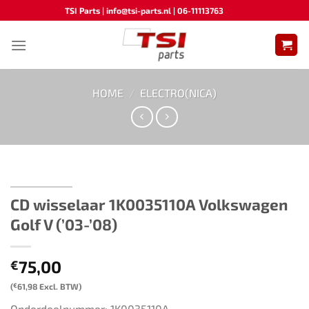
Ga
TSI Parts | info@tsi-parts.nl | 06-11113763
naar
inhoud
HOME
/
ELECTRO(NICA)
CD wisselaar ​​1K0035110A​ ​​Volkswagen
Golf V (’03-’08)​
75,00
€
(
€
61,98
Excl. BTW)
Onderdeelnummer: 1K0035110A