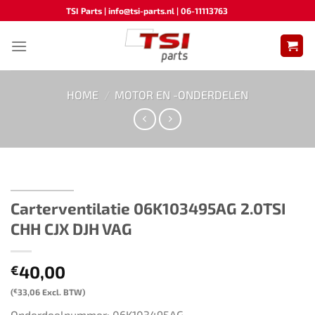
Ga
TSI Parts | info@tsi-parts.nl | 06-11113763
naar
inhoud
HOME
/
MOTOR EN -ONDERDELEN
Carterventilatie 06K103495AG​ 2.0TSI
CHH CJX DJH VAG
40,00
€
(
€
33,06
Excl. BTW)
Onderdeelnummer: 06K103495AG