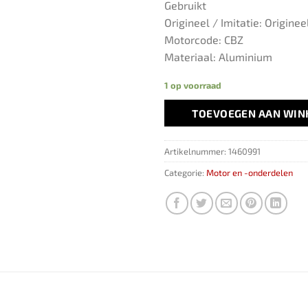
Gebruikt
Origineel / Imitatie: Originee
Motorcode: CBZ
Materiaal: Aluminium
1 op voorraad
TOEVOEGEN AAN WI
Artikelnummer:
1460991
Categorie:
Motor en -onderdelen