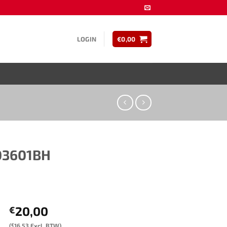
LOGIN
€
0,00
03601BH
20,00
€
(
€
16,53
Excl. BTW)