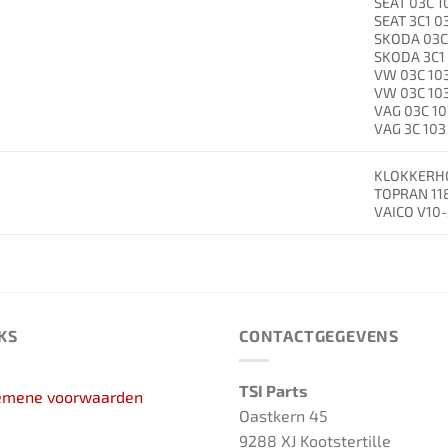
SEAT 03C 1
SEAT 3C1 0
SKODA 03C 
SKODA 3C1 
VW 03C 103
VW 03C 103
VAG 03C 10
VAG 3C 103
KLOKKERH
TOPRAN 11
VAICO V10
KS
CONTACTGEGEVENS
TSI Parts
emene voorwaarden
Oastkern 45
9288 XJ Kootstertille