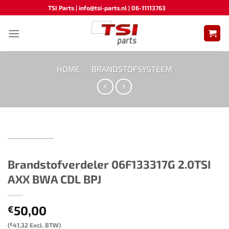
Ga
TSI Parts | info@tsi-parts.nl | 06-11113763
naar
inhoud
HOME
/
BRANDSTOFSYSTEEM
Brandstofverdeler 06F133317G​ ​​​2.0TSI
AXX BWA CDL BPJ
50,00
€
(
€
41,32
Excl. BTW)