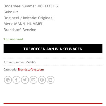
Onderdeelnummer: 06F133317G
Gebruikt
Origineel / Imitatie: Origineel
Merk: MANN+HUMMEL
Brandstof: Benzine
1 op voorraad
TOEVOEGEN AAN WINKELWAGEN
Artikelnummer:
259966
Categorie:
Brandstofsysteem