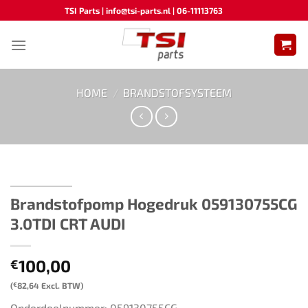
Ga
TSI Parts | info@tsi-parts.nl | 06-11113763
naar
inhoud
HOME
/
BRANDSTOFSYSTEEM
Brandstofpomp Hogedruk 059130755CG
3.0TDI CRT AUDI
100,00
€
(
€
82,64
Excl. BTW)
Onderdeelnummer: 059130755CG