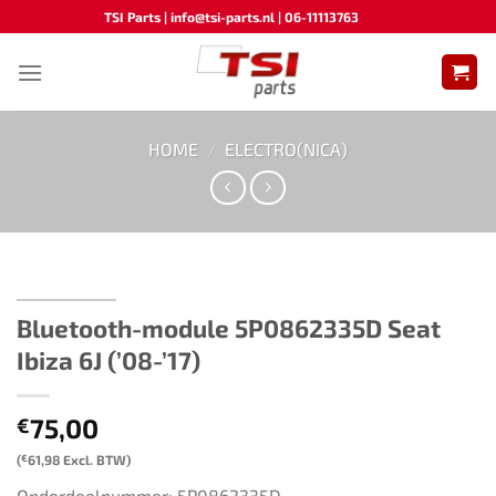
Ga
TSI Parts | info@tsi-parts.nl | 06-11113763
naar
inhoud
HOME
/
ELECTRO(NICA)
Bluetooth-module 5P0862335D​ Seat
Ibiza 6J (’08-’17)
75,00
€
(
€
61,98
Excl. BTW)
Onderdeelnummer: 5P0862335D