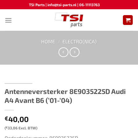
Ga
TSI Parts | info@tsi-parts.nl | 06-11113763
naar
inhoud
HOME
/
ELECTRO(NICA)
Antenneversterker ​​8E9035225D​ ​Audi
A4 Avant B6 (’01-’04)
40,00
€
(
€
33,06
Excl. BTW)
Onderdeelnummer: 8E9035225D