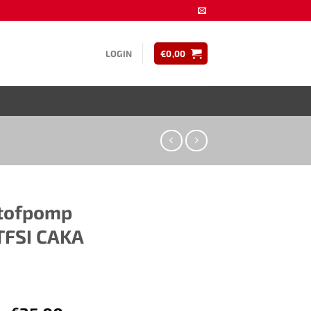
LOGIN
€
0,00
stofpomp
TFSI CAKA