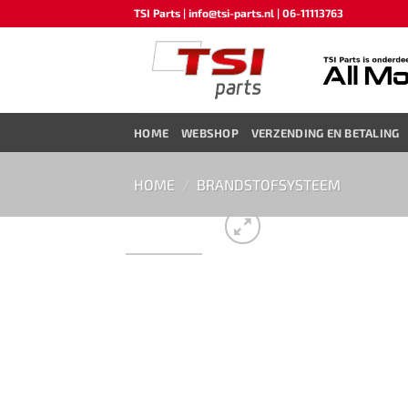
Ga
TSI Parts | info@tsi-parts.nl | 06-11113763
naar
inhoud
HOME
WEBSHOP
VERZENDING EN BETALING
HOME
/
BRANDSTOFSYSTEEM