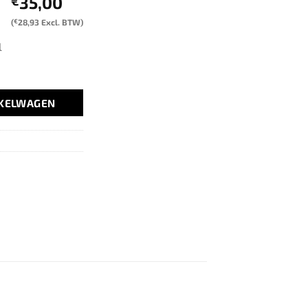
35,00
€
(
€
28,93
Excl. BTW)
l
NKELWAGEN