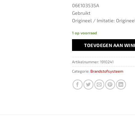
06E103535A
Gebruikt
Origineel / Imitatie: Originee
1 op voorraad
TOEVOEGEN AAN WI
Artikelnummer:
1910241
Categorie:
Brandstofsysteem