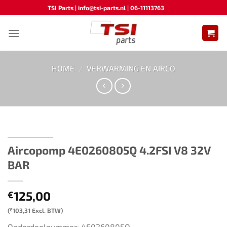
Ga
TSI Parts | info@tsi-parts.nl | 06-11113763
naar
inhoud
HOME
/
VERWARMING EN AIRCO
Aircopomp ​​4E0260805Q 4.2FSI V8 32V
BAR
125,00
€
(
€
103,31
Excl. BTW)
Onderdeelnummer: 4E0260805Q