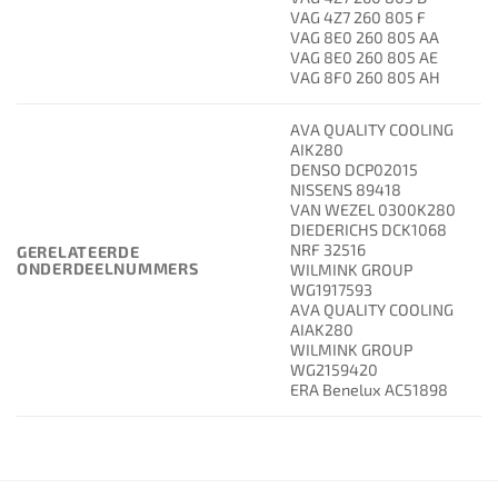
VAG 4Z7 260 805 F
VAG 8E0 260 805 AA
VAG 8E0 260 805 AE
VAG 8F0 260 805 AH
AVA QUALITY COOLING
AIK280
DENSO DCP02015
NISSENS 89418
VAN WEZEL 0300K280
DIEDERICHS DCK1068
NRF 32516
GERELATEERDE
ONDERDEELNUMMERS
WILMINK GROUP
WG1917593
AVA QUALITY COOLING
AIAK280
WILMINK GROUP
WG2159420
ERA Benelux AC51898