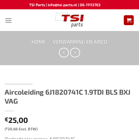
Ga
TSI Parts | info@tsi-parts.nl | 06-11113763
naar
inhoud
HOME
/
VERWARMING EN AIRCO
Aircoleiding 6J1820741C 1.9TDI BLS BXJ
VAG
25,00
€
(
€
20,66
Excl. BTW)
Onderdeelnummer: 6J1820741C