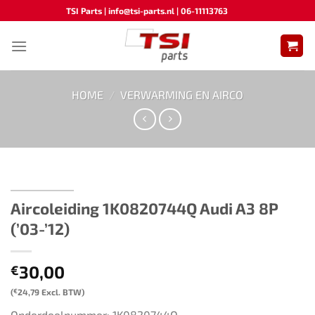
Ga
TSI Parts | info@tsi-parts.nl | 06-11113763
naar
inhoud
HOME
/
VERWARMING EN AIRCO
Aircoleiding ​​1K0820744Q​ ​​Audi A3 8P
(’03-’12)​
30,00
€
(
€
24,79
Excl. BTW)
Onderdeelnummer: 1K0820744Q