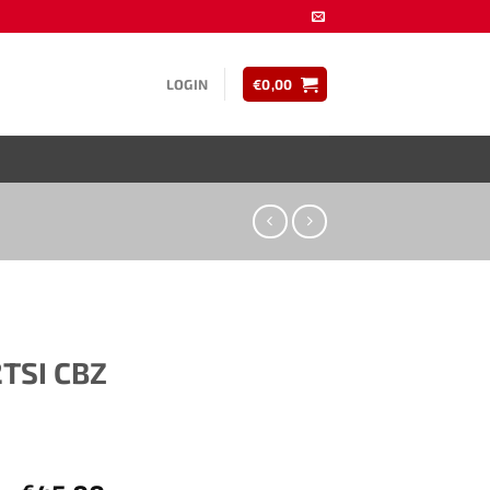
LOGIN
€
0,00
2TSI CBZ