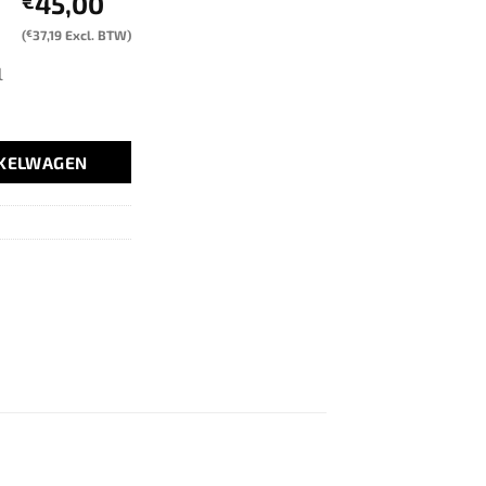
45,00
€
(
€
37,19
Excl. BTW)
l
NKELWAGEN