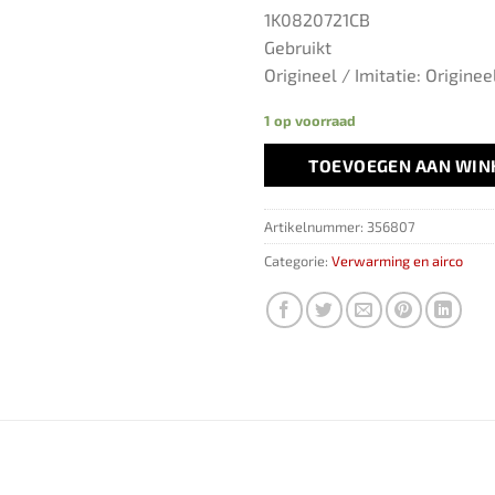
1K0820721CB
Gebruikt
Origineel / Imitatie: Originee
1 op voorraad
TOEVOEGEN AAN WI
Artikelnummer:
356807
Categorie:
Verwarming en airco