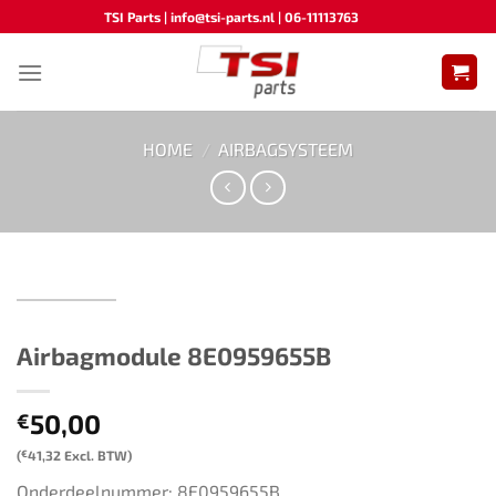
Ga
TSI Parts | info@tsi-parts.nl | 06-11113763
naar
inhoud
HOME
/
AIRBAGSYSTEEM
Airbagmodule ​​8E0959655B​ ​​​
50,00
€
(
€
41,32
Excl. BTW)
Onderdeelnummer: 8E0959655B