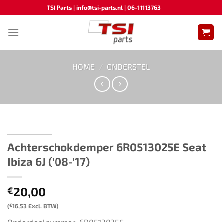
Ga
TSI Parts | info@tsi-parts.nl | 06-11113763
naar
inhoud
HOME
/
ONDERSTEL
Achterschokdemper 6R0513025E Seat
Ibiza 6J (’08-’17)
20,00
€
(
€
16,53
Excl. BTW)
Onderdeelnummer: 6R0513025E