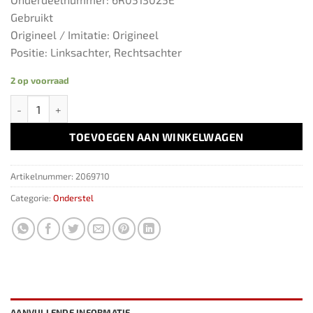
Gebruikt
Origineel / Imitatie: Origineel
Positie: Linksachter, Rechtsachter
2 op voorraad
Achterschokdemper 6R0513025E Seat Ibiza 6J ('08-'17) aantal
TOEVOEGEN AAN WINKELWAGEN
Artikelnummer:
2069710
Categorie:
Onderstel
AANVULLENDE INFORMATIE