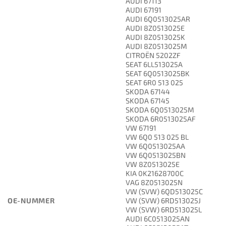
AUDI 67113
AUDI 67191
AUDI 6Q0513025AR
AUDI 8Z0513025E
AUDI 8Z0513025K
AUDI 8Z0513025M
CITROËN 5202ZF
SEAT 6LL513025A
SEAT 6Q0513025BK
SEAT 6R0 513 025
SKODA 67144
SKODA 67145
SKODA 6Q0513025M
SKODA 6R0513025AF
VW 67191
VW 6Q0 513 025 BL
VW 6Q0513025AA
VW 6Q0513025BN
VW 8Z0513025E
KIA 0K21628700C
VAG 8Z0513025N
VW (SVW) 6QD513025C
OE-NUMMER
VW (SVW) 6RD513025J
VW (SVW) 6RD513025L
AUDI 6C0513025AN