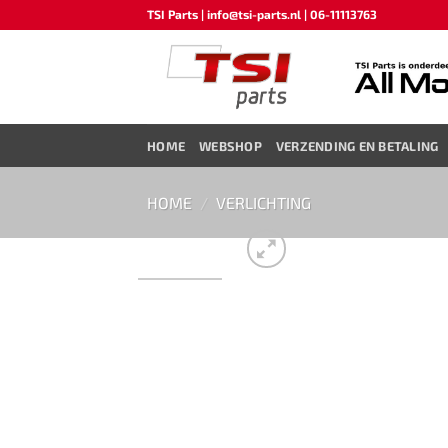
Ga
TSI Parts | info@tsi-parts.nl | 06-11113763
naar
inhoud
HOME
WEBSHOP
VERZENDING EN BETALING
HOME
/
VERLICHTING