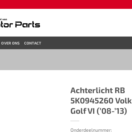
OVER ONS
CONTACT
Achterlicht RB ​​
5K0945260​ ​​Vo
Golf VI (’08-’13)​
Onderdeelnummer: