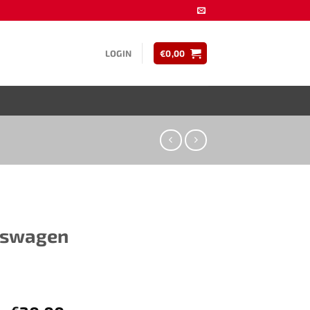
LOGIN
€
0,00
lkswagen