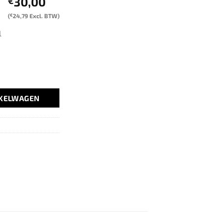
30,00
€
(
€
24,79
Excl. BTW)
l
NKELWAGEN