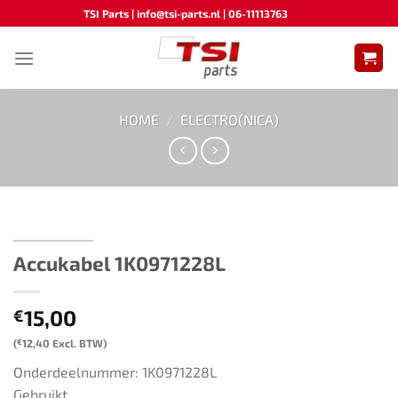
Ga
TSI Parts | info@tsi-parts.nl | 06-11113763
naar
inhoud
HOME
/
ELECTRO(NICA)
Accukabel ​​1K0971228L​ ​​​
15,00
€
(
€
12,40
Excl. BTW)
Onderdeelnummer: 1K0971228L
Gebruikt