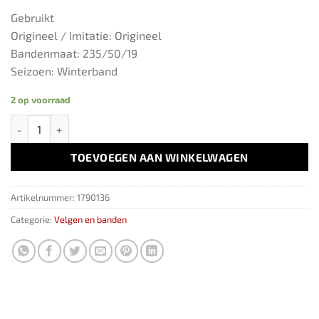
Gebruikt
Origineel / Imitatie: Origineel
Bandenmaat: 235/50/19
Seizoen: Winterband
2 op voorraad
2 x 235/50/19 99V Continental wintercontact 6.2MM aantal
TOEVOEGEN AAN WINKELWAGEN
Artikelnummer:
1790136
Categorie:
Velgen en banden