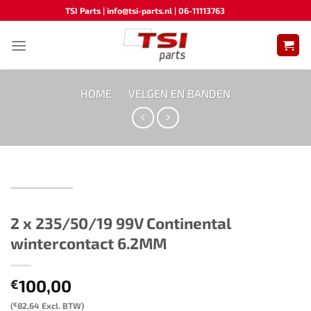
Ga
TSI Parts | info@tsi-parts.nl | 06-11113763
naar
inhoud
HOME
/
VELGEN EN BANDEN
2 x 235/50/19 99V Continental
wintercontact 6.2MM
100,00
€
(
€
82,64
Excl. BTW)