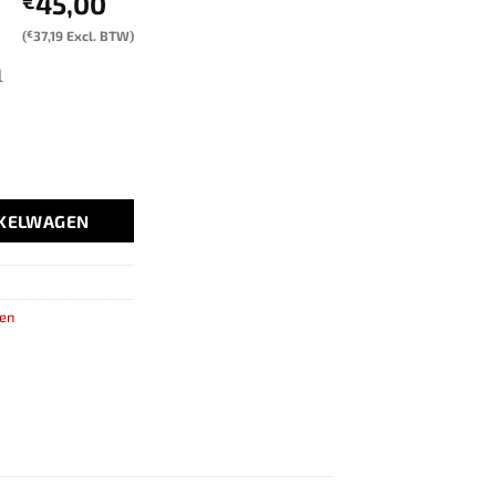
45,00
€
(
€
37,19
Excl. BTW)
l
NKELWAGEN
len