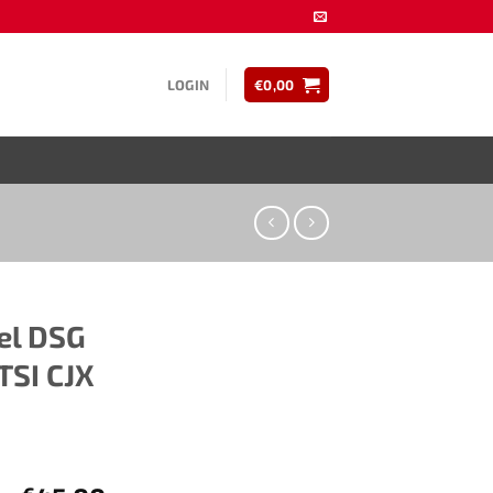
LOGIN
€
0,00
 DSG ​​
TSI CJX