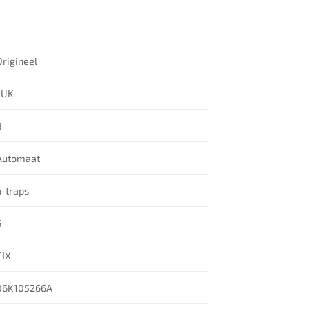
Origineel
LUK
8
Automaat
6-traps
6
CJX
06K105266A