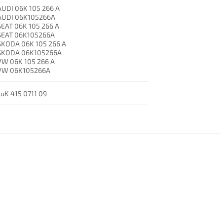
AUDI 06K 105 266 A
AUDI 06K105266A
SEAT 06K 105 266 A
SEAT 06K105266A
SKODA 06K 105 266 A
SKODA 06K105266A
VW 06K 105 266 A
VW 06K105266A
LuK 415 0711 09