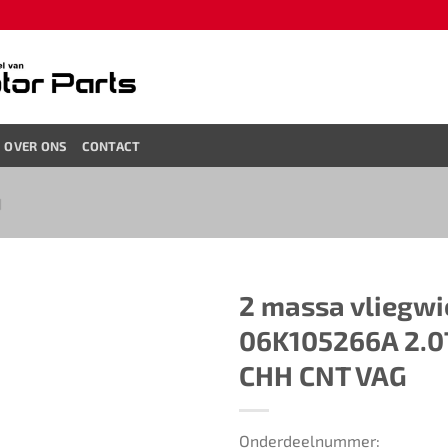
OVER ONS
CONTACT
N
2 massa vliegwiel
06K105266A​ 2.0
CHH CNT VAG
Onderdeelnummer: