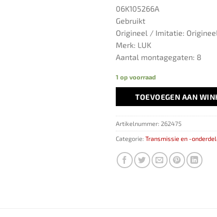
06K105266A
Gebruikt
Origineel / Imitatie: Originee
Merk: LUK
Aantal montagegaten: 8
1 op voorraad
TOEVOEGEN AAN WI
Artikelnummer:
262475
Categorie:
Transmissie en -onderde