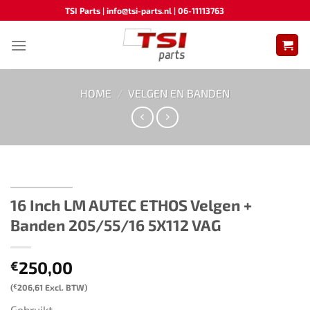
Ga
TSI Parts | info@tsi-parts.nl | 06-11113763
naar
inhoud
HOME
/
VELGEN EN BANDEN
16 Inch LM AUTEC ETHOS Velgen +
Banden 205/55/16 5X112 VAG
250,00
€
(
€
206,61
Excl. BTW)
Gebruikt